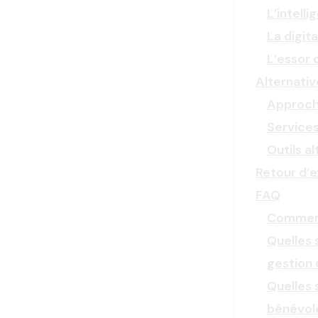
L’intelli
La digit
L’essor 
Alternativ
Approch
Services
Outils al
Retour d’e
FAQ
Comment 
Quelles 
gestion 
Quelles 
bénévol