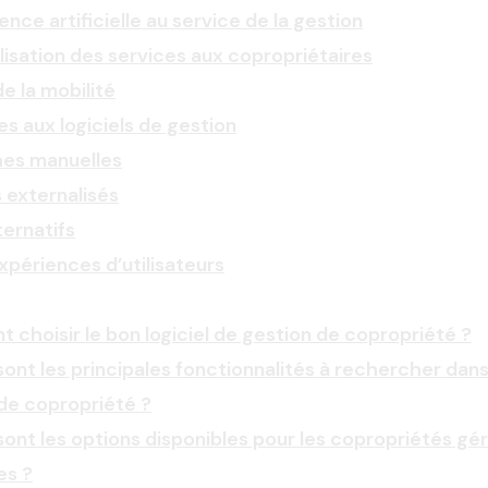
gence artificielle au service de la gestion
alisation des services aux copropriétaires
de la mobilité
es aux logiciels de gestion
es manuelles
 externalisés
ternatifs
xpériences d’utilisateurs
choisir le bon logiciel de gestion de copropriété ?
sont les principales fonctionnalités à rechercher dans 
de copropriété ?
sont les options disponibles pour les copropriétés gé
es ?