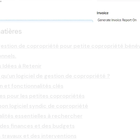
atières
gestion de copropriété pour petite copropriété béné
onnels.
s Idées à Retenir
qu’un logiciel de gestion de copropriété ?
on et fonctionnalités clés
s pour les petites copropriétés
 bon logiciel syndic de copropriété
lités essentielles à rechercher
des finances et des budgets
s travaux et des interventions