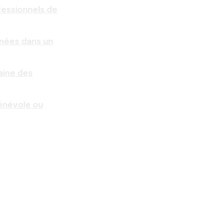
fessionnels de
nnées dans un
aine des
bénévole ou