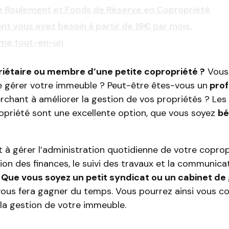
e Roulement et Fonds de Réserve en Copropriété
nt vous avez besoin à partir de 19€ par mois.
rme tout-en-un
riétaire ou membre d’une petite copropriété ?
Vous
 gérer votre immeuble ? Peut-être êtes-vous un
prof
chant à améliorer la gestion de vos propriétés ? Les 
opriété sont une excellente option, que vous soyez
bé
t à gérer l’administration quotidienne de votre copropr
stion des finances, le suivi des travaux et la communica
.
Que vous soyez un petit syndicat ou un cabinet de
vous fera gagner du temps. Vous pourrez ainsi vous co
 la gestion de votre immeuble.