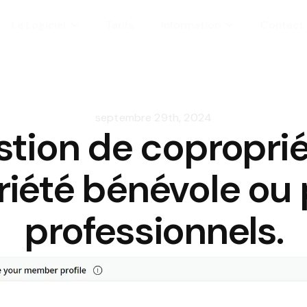
Le Logiciel
Tarifs
Information
Contact
septembre 29th, 2024
estion de coproprié
iété bénévole ou 
professionnels.