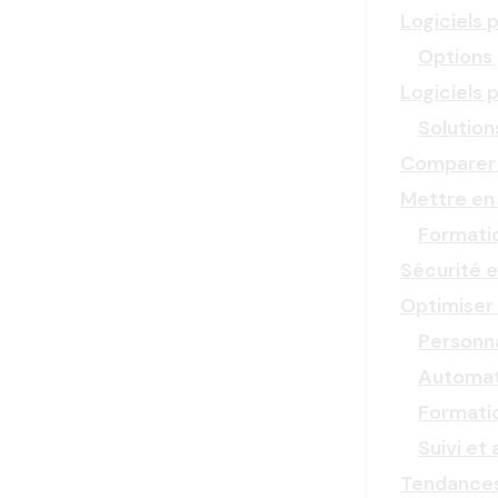
Logiciels 
Options 
Logiciels 
Solution
Comparer l
Mettre en 
Formatio
Sécurité 
Optimiser l
Personna
Automat
Formati
Suivi et
Tendances 