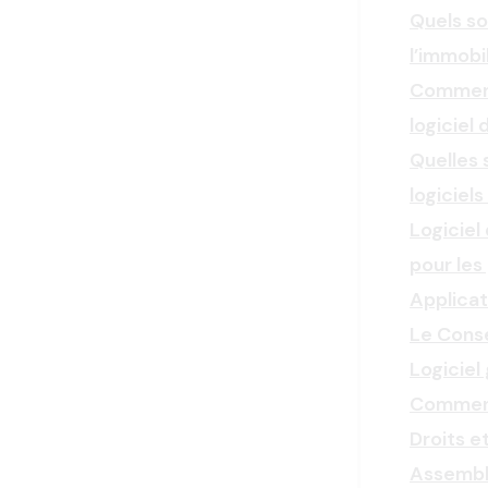
Quels so
l’immobil
Comment 
logiciel
Quelles 
logiciel
Logiciel
pour les
Applicat
Le Conse
Logiciel
Comment
Droits e
Assembl