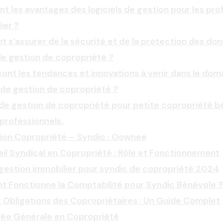
nt les avantages des logiciels de gestion pour les pro
ier ?
s’assurer de la sécurité et de la protection des do
 de gestion de copropriété ?
sont les tendances et innovations à venir dans le dom
s de gestion de copropriété ?
 de gestion de copropriété pour petite copropriété 
 professionnels.
ion Copropriété – Syndic : Oownee
il Syndical en Copropriété : Rôle et Fonctionnement
 gestion immobilier pour syndic de copropriété 2024
 Fonctionne la Comptabilité pour Syndic Bénévole ?
t Obligations des Copropriétaires : Un Guide Complet
ée Générale en Copropriété