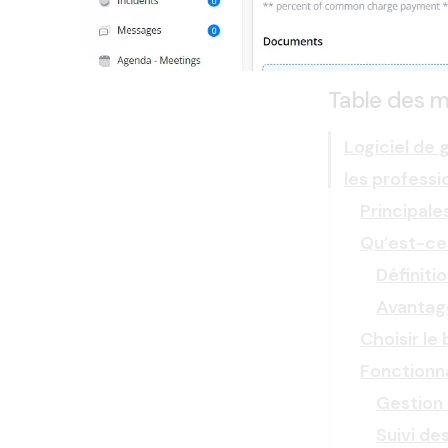
Table des m
Logiciel de 
les professi
Principale
Qu’est-ce 
Définiti
Avantage
Choisir le
Fonctionna
Gestion 
Suivi de