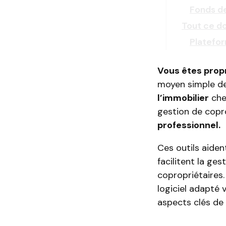
Fonds d
Tout ce do
Platefo
Vous êtes prop
moyen simple de
l’immobilier
cher
gestion de copr
professionnel.
Ces outils aiden
facilitent la ge
copropriétaires
logiciel adapté 
aspects clés de